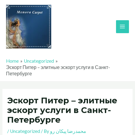
Skip
Main
to
Men
content
Home
Uncategorized
Эскорт Питер – элитные эскорт услуги в Санкт-
Петербурге
Эскорт Питер – элитные
эскорт услуги в Санкт-
Петербурге
/
Uncategorized
/ By
محمدرضا پیکان رو