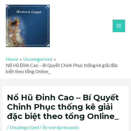
Skip
Main
to
Men
content
Home
Uncategorized
Nổ Hũ Đỉnh Cao – Bí Quyết Chinh Phục thống kê giải đặc
biệt theo tổng Online_
Nổ Hũ Đỉnh Cao – Bí Quyết
Chinh Phục thống kê giải
đặc biệt theo tổng Online_
/
Uncategorized
/ By
wordpressauto