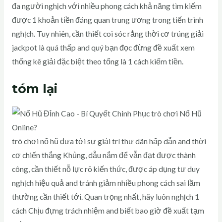
đa người nghịch với nhiều phong cách khả năng tìm kiếm
được 1 khoản tiền đáng quan trung ương trong tiến trình
nghịch. Tuy nhiên, cần thiết coi sóc rằng thời cơ trúng giải
jackpot là quá thấp and quý bạn đọc đừng đề xuất xem
thống kê giải đặc biệt theo tổng là 1 cách kiếm tiền.
tóm lại
trò chơi nổ hũ đưa tới sự giải trí thư dãn hấp dẫn and thời
cơ chiến thắng Khủng, dẫu nắm để vẫn đạt được thành
công, cần thiết nỗ lực rõ kiến thức, được áp dụng tư duy
nghịch hiệu quả and tránh giảm nhiều phong cách sai lầm
thường cần thiết tới. Quan trọng nhất, hãy luôn nghịch 1
cách Chịu đựng trách nhiệm and biết bao giờ đề xuất tạm