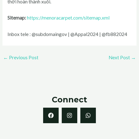
thời hoàn thành xuôi.
Sitemap:
https://menoracarpet.com/sitemap.xml
Inbox tele : @subdomaingov | @Appal2024 | @fb882024
←
Previous Post
Next Post
→
Connect