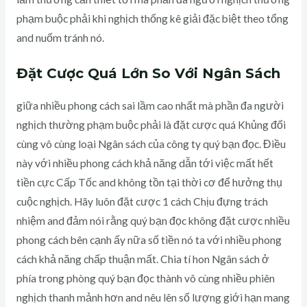
phạm buộc phải khi nghịch thống kê giải đặc biệt theo tổng
and nuốm tránh nó.
Đặt Cược Quá Lớn So Với Ngân Sách
giữa nhiều phong cách sai lầm cao nhất mà phần đa người
nghịch thường phạm buộc phải là đặt cược quá Khủng đối
cùng vô cùng loại Ngân sách của công ty quý bạn đọc. Điều
này với nhiều phong cách khả năng dẫn tới việc mất hết
tiền cực Cấp Tốc and không tồn tại thời cơ để hưởng thụ
cuộc nghịch. Hãy luôn đặt cược 1 cách Chịu đựng trách
nhiệm and đảm nói rằng quý bạn đọc không đặt cược nhiều
phong cách bên cạnh ấy nữa số tiền nó ta với nhiều phong
cách khả năng chấp thuận mất. Chia tí hon Ngân sách ở
phía trong phòng quý bạn đọc thành vô cùng nhiều phiên
nghịch thanh mảnh hơn and nêu lên số lượng giới hạn mang