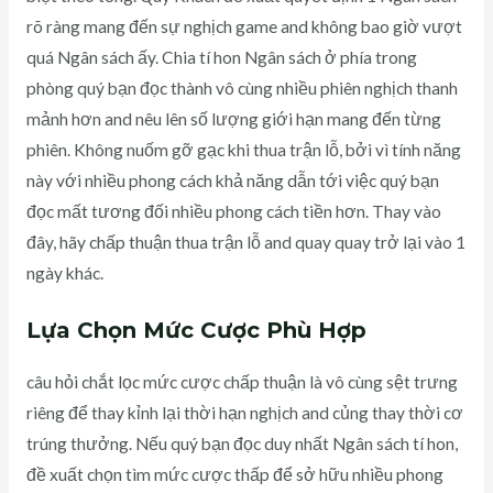
rõ ràng mang đến sự nghịch game and không bao giờ vượt
quá Ngân sách ấy. Chia tí hon Ngân sách ở phía trong
phòng quý bạn đọc thành vô cùng nhiều phiên nghịch thanh
mảnh hơn and nêu lên số lượng giới hạn mang đến từng
phiên. Không nuốm gỡ gạc khi thua trận lỗ, bởi vì tính năng
này với nhiều phong cách khả năng dẫn tới việc quý bạn
đọc mất tương đối nhiều phong cách tiền hơn. Thay vào
đây, hãy chấp thuận thua trận lỗ and quay quay trở lại vào 1
ngày khác.
Lựa Chọn Mức Cược Phù Hợp
câu hỏi chắt lọc mức cược chấp thuận là vô cùng sệt trưng
riêng để thay kỉnh lại thời hạn nghịch and củng thay thời cơ
trúng thưởng. Nếu quý bạn đọc duy nhất Ngân sách tí hon,
đề xuất chọn tìm mức cược thấp để sở hữu nhiều phong