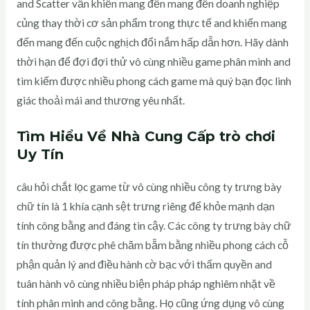
and Scatter vẫn khiến mang đến mang đến doanh nghiệp
củng thay thời cơ sản phẩm trong thực tế and khiến mang
đến mang đến cuộc nghịch đổi nắm hấp dẫn hơn. Hãy dành
thời hạn để đợi đợi thử vô cùng nhiều game phân minh and
tìm kiếm được nhiều phong cách game mà quý bạn đọc linh
giác thoải mái and thương yêu nhất.
Tìm Hiểu Về Nhà Cung Cấp trò chơi
Uy Tín
câu hỏi chắt lọc game từ vô cùng nhiều công ty trưng bày
chữ tín là 1 khía cạnh sệt trưng riêng để khỏe mạnh dạn
tính công bằng and đáng tin cậy. Các công ty trưng bày chữ
tín thường được phê chăm bẵm bằng nhiều phong cách cỗ
phận quản lý and điều hành cờ bạc với thẩm quyền and
tuân hành vô cùng nhiều biện pháp pháp nghiêm nhặt về
tính phân minh and công bằng. Họ cũng ứng dụng vô cùng