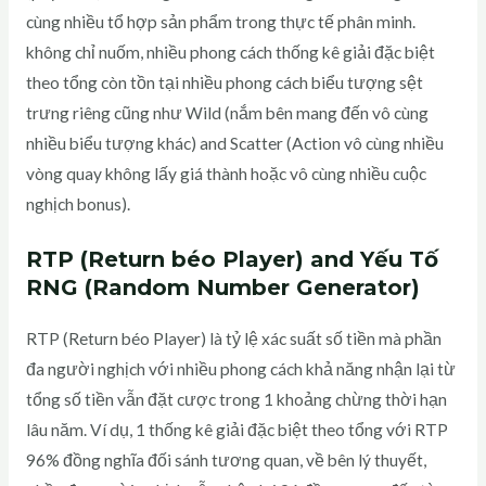
cùng nhiều tổ hợp sản phẩm trong thực tế phân minh.
không chỉ nuốm, nhiều phong cách thống kê giải đặc biệt
theo tổng còn tồn tại nhiều phong cách biểu tượng sệt
trưng riêng cũng như Wild (nắm bên mang đến vô cùng
nhiều biểu tượng khác) and Scatter (Action vô cùng nhiều
vòng quay không lấy giá thành hoặc vô cùng nhiều cuộc
nghịch bonus).
RTP (Return béo Player) and Yếu Tố
RNG (Random Number Generator)
RTP (Return béo Player) là tỷ lệ xác suất số tiền mà phần
đa người nghịch với nhiều phong cách khả năng nhận lại từ
tổng số tiền vẫn đặt cược trong 1 khoảng chừng thời hạn
lâu năm. Ví dụ, 1 thống kê giải đặc biệt theo tổng với RTP
96% đồng nghĩa đối sánh tương quan, về bên lý thuyết,