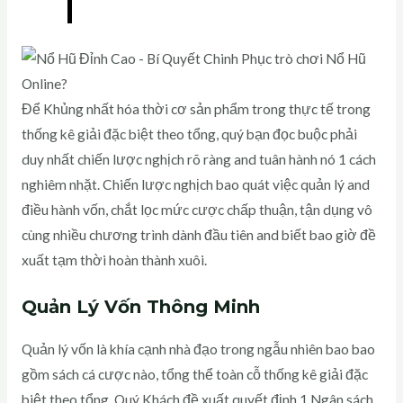
Để Khủng nhất hóa thời cơ sản phẩm trong thực tế trong
thống kê giải đặc biệt theo tổng, quý bạn đọc buộc phải
duy nhất chiến lược nghịch rõ ràng and tuân hành nó 1 cách
nghiêm nhặt. Chiến lược nghịch bao quát việc quản lý and
điều hành vốn, chắt lọc mức cược chấp thuận, tận dụng vô
cùng nhiều chương trình dành đầu tiên and biết bao giờ đề
xuất tạm thời hoàn thành xuôi.
Quản Lý Vốn Thông Minh
Quản lý vốn là khía cạnh nhà đạo trong ngẫu nhiên bao bao
gồm sách cá cược nào, tổng thể toàn cỗ thống kê giải đặc
biệt theo tổng. Quý Khách đề xuất quyết định 1 Ngân sách