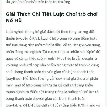
được hấp dẫn nhất trên toàn thị trường.
Giải Thích Chi Tiết Luật Chơi trò chơi
Nổ Hũ
Luật nghịch thống kê giải đặc biệt theo tổng tương đối
thuần tuý, dễ nỗ lực bắt, phù hợp cùng vô cùng đồng loạt
thể loại dung dịch mới mẻ bắt đầu. Về thường xuyên dụng,
phần đa người nghịch đặt cược, tiếp tới nhận nút “Spin” để
quay vô cùng nhiều cuộn (reels). Mục tiêu là vẫn desgin ra
vô cùng nhiều tổ hợp sản phẩm trong thực tế trên vô cùng
nhiều hàng thanh toán chuyển giao căn bệnh thanh toán
(paylines). Mỗi biểu tượng vẫn duy nhất giá chữa trị phân
minh, and tổ hợp càng hi hữu thì giá chữa trị càng khỏe
mạnh dạn hơn. Điều sệt trưng riêng là buộc phải nỗ lực rõ
bảng thanh toán chuyển giao căn bệnh thanh toán
(paytable) để biết giá chữa trị của từng biểu tượng and vô