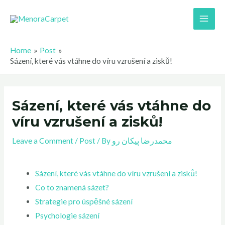
Skip
Main
to
Men
content
Home
Post
Sázení, které vás vtáhne do víru vzrušení a zisků!
Sázení, které vás vtáhne do
víru vzrušení a zisků!
Leave a Comment
/
Post
/ By
محمدرضا پیکان رو
Sázení, které vás vtáhne do víru vzrušení a zisků!
Co to znamená sázet?
Strategie pro úspěšné sázení
Psychologie sázení