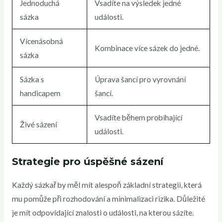
Jednoduchá
Vsadíte na výsledek jedné
sázka
události.
Vícenásobná
Kombinace více sázek do jedné.
sázka
Sázka s
Úprava šancí pro vyrovnání
handicapem
šancí.
Vsadíte během probíhající
Živé sázení
události.
Strategie pro úspěšné sázení
Každý sázkař by měl mít alespoň základní strategii, která
mu pomůže při rozhodování a minimalizaci rizika. Důležité
je mít odpovídající znalosti o události, na kterou sázíte.